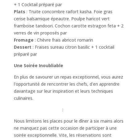
+ 1 Cocktail préparé par
Snug
Plats
: Truite concombre raifort kasha. Foie gras
cerise balsamique épeautre. Poulpe haricot vert
framboise tandoori. Cochon carotte estragon feta + 2
verres de vin proposés par
Domaine Brumont
Fromage
: Chèvre frais abricot romarin
Dessert
: Fraises sureau citron basilic + 1 cocktail
préparé par
Snug
Une Soirée Inoubliable
En plus de savourer un repas exceptionnel, vous aurez
l'opportunité de rencontrer les chefs, d'en apprendre
davantage sur leur inspiration et leurs techniques
culinaires.
Réservez Votre Place
:
Nous limitons les places pour le dîner à six mains alors
ne manquez pas cette occasion de participer à une
soirée exceptionnelle. Vite, les réservations sont