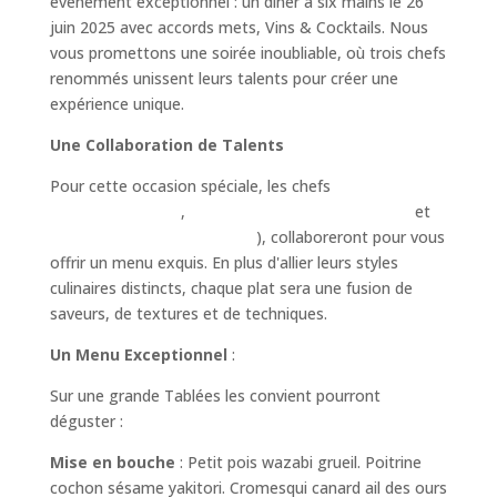
événement exceptionnel : un dîner à six mains le 26
juin 2025 avec accords mets, Vins & Cocktails. Nous
vous promettons une soirée inoubliable, où trois chefs
renommés unissent leurs talents pour créer une
expérience unique.
Une Collaboration de Talents
Pour cette occasion spéciale, les chefs
Aurélie Rami
(La Table du Cinq)
,
Quentin Maysou (L'Interprète)
et
Anthony Guilhaume (Popôte
), collaboreront pour vous
offrir un menu exquis. En plus d'allier leurs styles
culinaires distincts, chaque plat sera une fusion de
saveurs, de textures et de techniques.
Un Menu Exceptionnel
:
Sur une grande Tablées les convient pourront
déguster :
Mise en bouche
: Petit pois wazabi grueil. Poitrine
cochon sésame yakitori. Cromesqui canard ail des ours